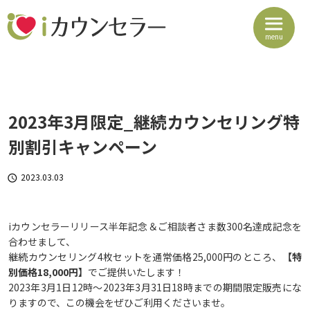
ご予約方法・当日の流れ(Zoomの使い方)
料金
2023年3月限定_継続カウンセリング特
よくある質問・注意事項
別割引キャンペーン
こころのコラム
2023.03.03

学習プログラム
お問い合わせ
iカウンセラーリリース半年記念＆ご相談者さま数300名達成記念を
合わせまして、
継続カウンセリング4枚セットを通常価格25,000円のところ、
【特
利用規約
別価格18,000円】
でご提供いたします！
プライバシーポリシー
2023年3月1日12時～2023年3月31日18時までの期間限定販売にな
りますので、この機会をぜひご利用くださいませ。
特定商取引法に基づく表記